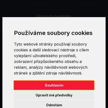
Obchodní podmínky
Bezpečnost a soukromí
Používáme soubory cookies
Reklamační řád
Tyto webové stránky používají soubory
cookies a další sledovací nástroje s cílem
Nastavení cookies
vylepšení uživatelského prostředí,
zobrazení přizpůsobeného obsahu a
reklam, analýzy návštěvnosti webových
stránek a zjištění zdroje návštěvnosti.
Swirl logoTM je ochranná známka společnosti AXELOS Limited. ITIL®
je registrovanou ochrannou známkou AXELOS Limited. PRINCE2® je
registrovanou ochrannou známkou AXELOS Limited. MSP® je
Souhlasím
registrovanou ochrannou známkou AXELOS Limited. M_o_R® je
registrovanou ochrannou známkou AXELOS Limited. RESILIA™ je
Upravit mé předvolby
registrovanou ochrannou známkou AXELOS Limited & TAYLLORCOX
is Licensed Affiliate Partner of IT Preneurs. AXELOS® is a registered
Odmítám
trade mark of AXELOS Limited. Copyright© AXELOS Limited 2009.