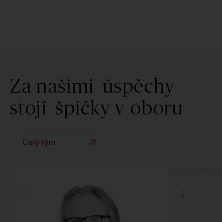
Za našimi
úspěchy
stojí
špičky v oboru
Celý tým
1
2