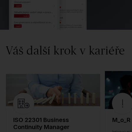
Váš další krok v kariéře
ISO 22301 Business
M_o_R 
Continuity Manager
Intenzivn