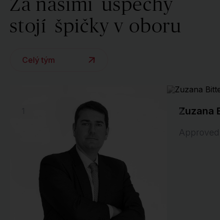
Za našimi
úspěchy
stojí
špičky v oboru
Celý tým
Zuzana B
1
2
Approved 