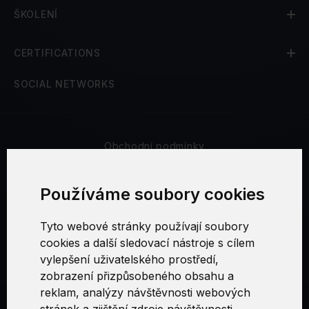
ŠKOLENÍ
CERTIFICATIONS
SOCIAL NETWORKS
Obchodní podmínky
Bezpečnost a soukromí
Používáme soubory cookies
Reklamační řád
Tyto webové stránky používají soubory
cookies a další sledovací nástroje s cílem
Nastavení cookies
vylepšení uživatelského prostředí,
zobrazení přizpůsobeného obsahu a
reklam, analýzy návštěvnosti webových