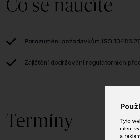
Co se naučíte
Porozumění požadavkům ISO 13485:2
Zajištění dodržování regulatorních pře
Použ
Termíny
Tyto web
cílem vy
a reklam