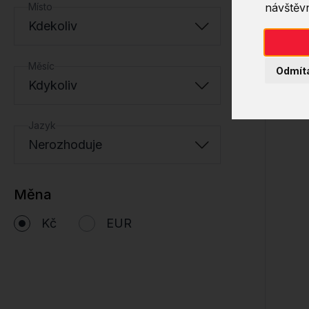
Místo
návštěvn
Kdekoliv
Měsíc
Odmít
Kdykoliv
Jazyk
Nerozhoduje
Měna
Kč
EUR