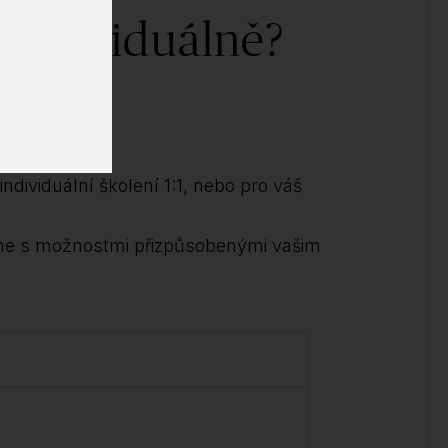
 individuálně?
ědět!
ndividuální školení 1:1, nebo pro váš
me s možnostmi přizpůsobenými vašim
.