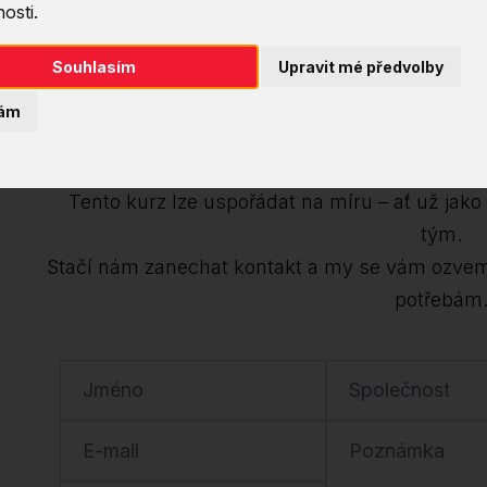
osti.
Chcete tento kurz
Souhlasím
Upravit mé předvolby
ám
Dejte nám v
Tento kurz lze uspořádat na míru – ať už jako i
tým.
Stačí nám zanechat kontakt a my se vám ozve
potřebám
Jméno
Společnost
E-mail
Poznámka