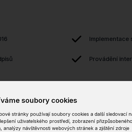
016
Implementace s
dpisů
Provádění inte
íváme soubory cookies
ové stránky používají soubory cookies a další sledovací ná
lepšení uživatelského prostředí, zobrazení přizpůsobenéh
, analýzy návštěvnosti webových stránek a zjištění zdroje