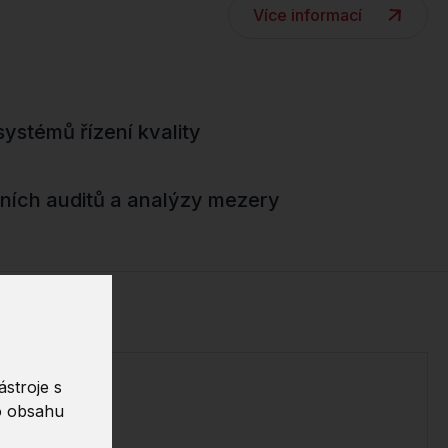
Více informací
ystémů řízení kvality
rních auditů a analýzy mezery
stroje s
o obsahu