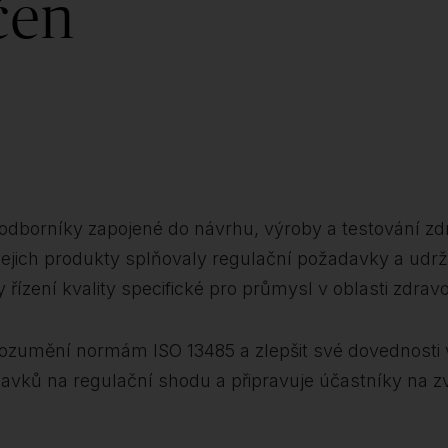
čen
odborníky zapojené do návrhu, výroby a testování zd
aby jejich produkty splňovaly regulační požadavky a udr
y řízení kvality specifické pro průmysl v oblasti zdrav
vé porozumění normám ISO 13485 a zlepšit své dovednos
avků na regulační shodu a připravuje účastníky na zvl