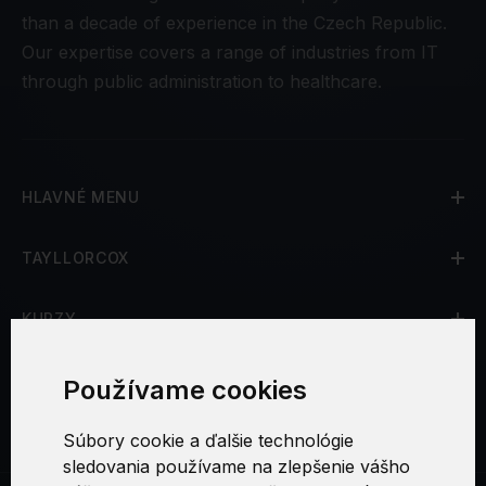
than a decade of experience in the Czech Republic.
Our expertise covers a range of industries from IT
through public administration to healthcare.
HLAVNÉ MENU
TAYLLORCOX
KURZY
CERTIFIKÁCIE
Používame cookies
SOCIÁLNE SIETE
Súbory cookie a ďalšie technológie
sledovania používame na zlepšenie vášho