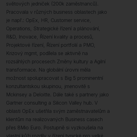
světových jedniček (200k zaměstnanců).
Pracovala v různých business oblastech jako
je např.: OpEx, HR, Customer service,
Operations, Strategické řízení a plánování,
R&D, Inovace, Řízení kvality a procesů,
Projektové řízení, Řízení portfolií a PMO,
Krizový mgmt, podílela se aktivně na
rozsáhlých procesech Změny kultury a Agilní
transformace. Na globální úrovni měla
možnost spolupracovat s Big 5 prominentní
konzultantskou skupinou, jmenovitě s
Mckinsey a Deloitte. Dále také s partnery jako
Gartner consulting a Silicon Valley hub. V
oblasti OpEx ušetřila svým zaměstnavatelům a
klientům na realizovaných Business casech
přes 8Mio Euro. Postupně si vyzkoušela na
vlastní kůži rozdíly v řízení typické pro velké