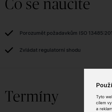
Co se naučíte
Porozumět požadavkům ISO 13485:20
Zvládat regulatorní shodu
Použ
Termíny
Tyto web
cílem vy
a reklam