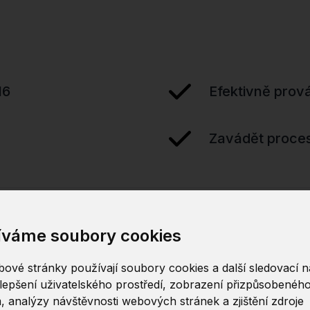
16
Efektivně prová
Zavádět proces
íváme soubory cookies
ové stránky používají soubory cookies a další sledovací ná
lepšení uživatelského prostředí, zobrazení přizpůsobenéh
, analýzy návštěvnosti webových stránek a zjištění zdroje