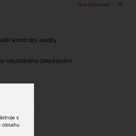
Více informací
dět kontrolní audity
y neustálého zlepšování
stroje s
o obsahu