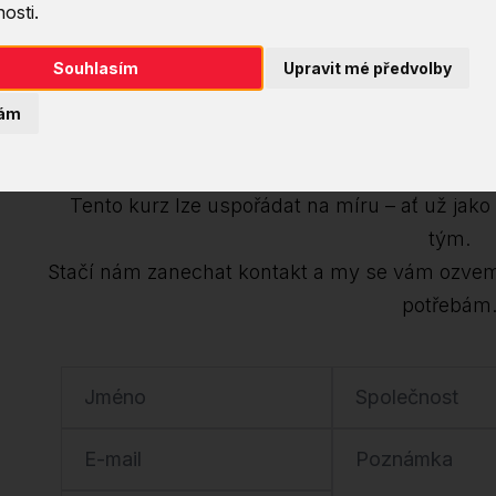
osti.
Chcete tento kurz
Souhlasím
Upravit mé předvolby
ám
Dejte nám v
Tento kurz lze uspořádat na míru – ať už jako i
tým.
Stačí nám zanechat kontakt a my se vám ozve
potřebám
Jméno
Společnost
E-mail
Poznámka