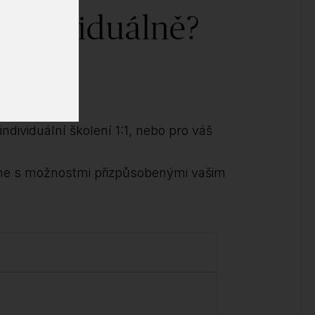
 individuálně?
ědět!
ndividuální školení 1:1, nebo pro váš
me s možnostmi přizpůsobenými vašim
.