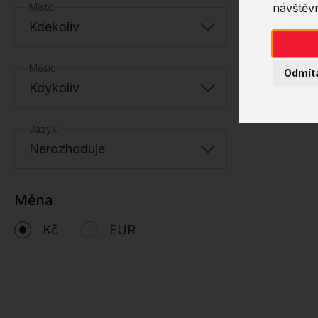
Místo
návštěvn
Kdekoliv
Měsíc
Odmít
Kdykoliv
Jazyk
Nerozhoduje
Měna
Kč
EUR