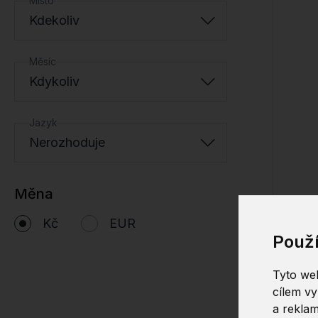
Místo
Kdekoliv
Měsíc
Kdykoliv
Jazyk
Nerozhoduje
Měna
Kč
EUR
Použ
Tyto web
cílem vy
a reklam