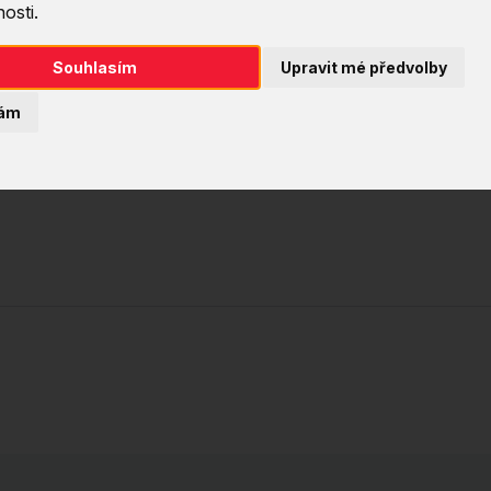
osti.
Telefon
Souhlasím
Upravit mé předvolby
ám
Odeslat