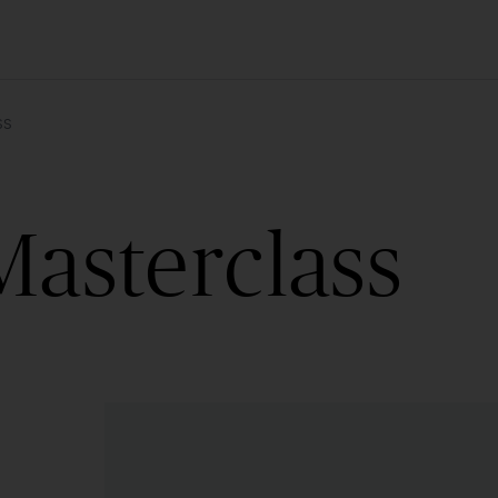
ss
Masterclass