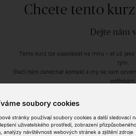
Chcete tento kurz
Dejte nám v
Tento kurz lze uspořádat na míru – ať už jako i
tým.
Stačí nám zanechat kontakt a my se vám ozve
potřebám
íváme soubory cookies
Jméno
Společnost
ové stránky používají soubory cookies a další sledovací ná
E-mail
Poznámka
lepšení uživatelského prostředí, zobrazení přizpůsobenéh
, analýzy návštěvnosti webových stránek a zjištění zdroje