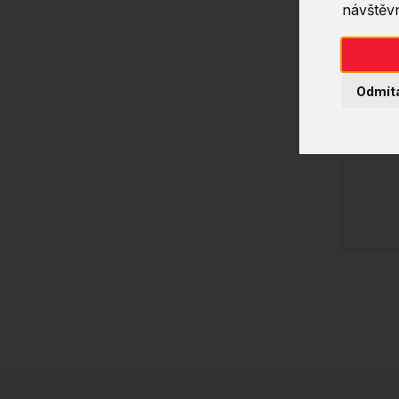
návštěvn
Odmít