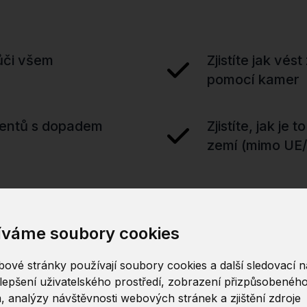
vůči všem
Zjistíte jak vé
pomocí kamer
dentů s dopadem
Zjistíte, jak je
zemí (mimo UE
íváme soubory cookies
ové stránky používají soubory cookies a další sledovací ná
lepšení uživatelského prostředí, zobrazení přizpůsobenéh
4 
Metodika ÚOOÚ ke kamerám
, analýzy návštěvnosti webových stránek a zjištění zdroje