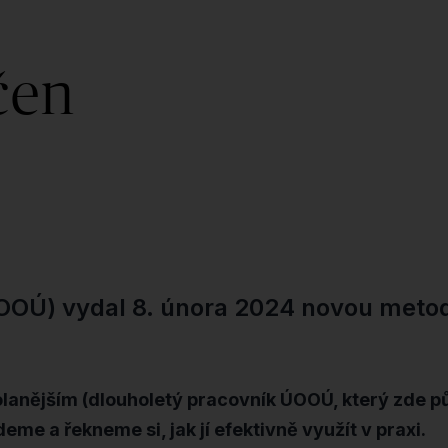
čen
OOÚ) vydal 8. února 2024 novou metod
anějším (dlouholetý pracovník ÚOOÚ, který zde půs
 a řekneme si, jak jí efektivně využít v praxi.