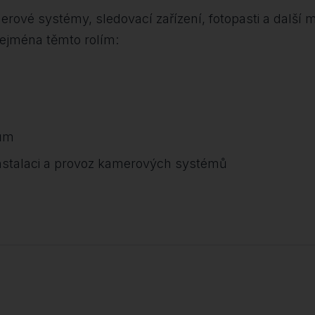
ové systémy, sledovací zařízení, fotopasti a další mo
 zejména těmto rolím:
rům
talaci a provoz kamerových systémů