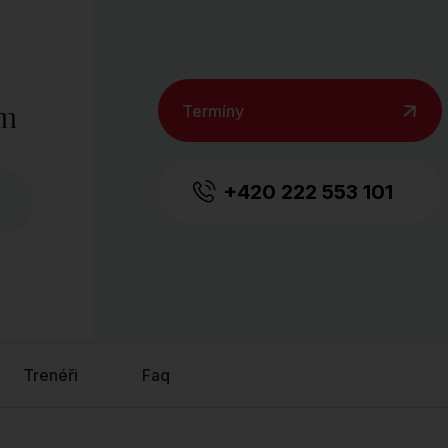
ám
Termíny
+420 222 553 101
Trenéři
Faq