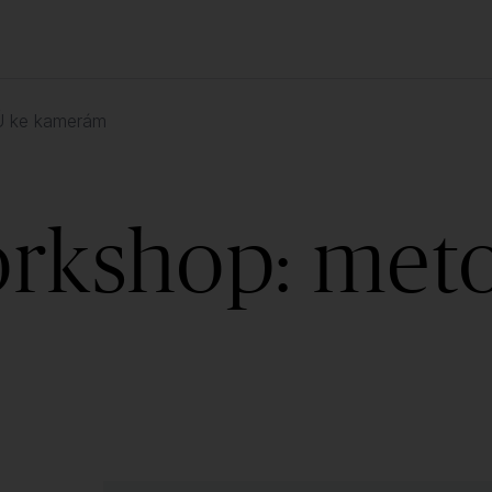
Ú ke kamerám
orkshop: me