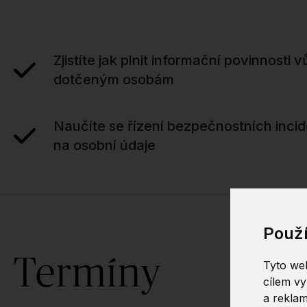
Zjistíte jak plnit informační povinnosti 
dotčeným osobám
Naučíte se řízení bezpečnostních inci
na osobní údaje
Použ
Termíny
Tyto web
cílem vy
a reklam