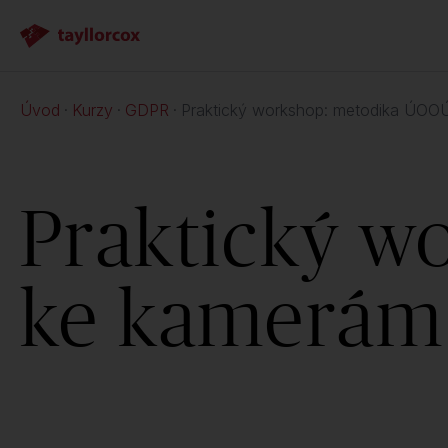
Úvod
Kurzy
GDPR
Praktický workshop: metodika ÚOO
Praktický w
ke kamerám