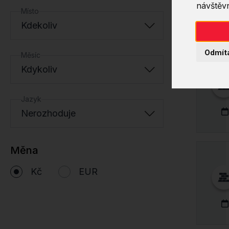
návštěvn
Místo
Kdekoliv
Odmít
Měsíc
Kdykoliv
Jazyk
Nerozhoduje
Měna
Kč
EUR