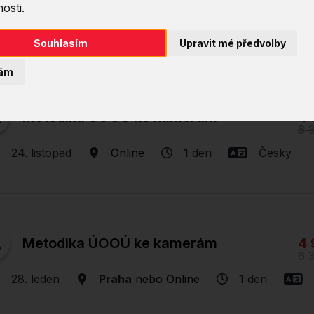
6 
osti.
22. září
Online
1 den
Česky
Souhlasím
Upravit mé předvolby
ám
4 
Metodika ÚOOÚ ke kamerám
6 
24. listopad
Online
1 den
Česky
4 
Metodika ÚOOÚ ke kamerám
6 
28. leden
Praha
nebo
Online
1 den