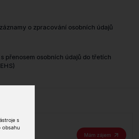
st záznamy o zpracování osobních údajů
 to s přenosem osobních údajů do třetích
/EHS)
stroje s
o obsahu
900 Kč
Mám zájem