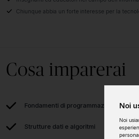
Chiunque abbia un forte interesse per la tecnolo
Cosa imparerai
Noi u
Fondamenti di programmazione
Noi usia
Strutture dati e algoritmi
esperien
personali