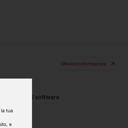
Ulteriori informazioni
ettazione del software
 la tua
bugging.
ito, e