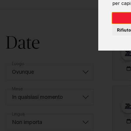
per capir
Rifiuto
Date
Luogo
Ovunque
Mese
In qualsiasi momento
Lingua
Non importa