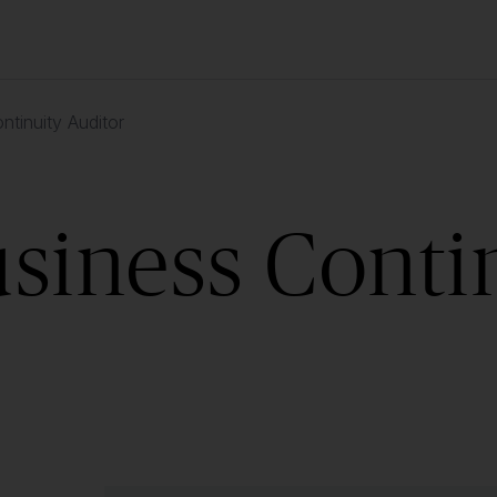
tinuity Auditor
siness Conti