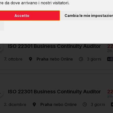
e da dove arrivano i nostri visitatori.
Accetto
Cambia le mie impostazion
22
ISO 22301 Business Continuity Auditor
28
7. ottobre
Praha
nebo
Online
3 giorni
22
ISO 22301 Business Continuity Auditor
28
2. dicembre
Praha
nebo
Online
3 giorni