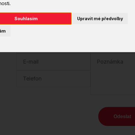
tým.
osti.
Stačí nám zanechat kontakt a my se vám ozve
Souhlasím
Upravit mé předvolby
potřebám
ám
Jméno
Společnost
E-mail
Poznámka
Telefon
Odeslat