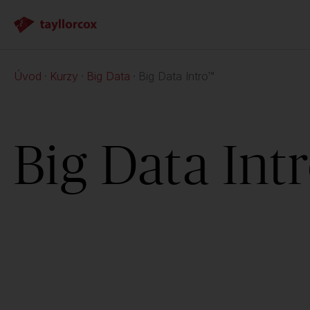
Úvod
Kurzy
Big Data
Big Data Intro™
Big Data Int