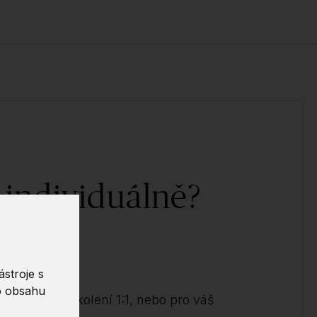
 individuálně?
ědět!
stroje s
o obsahu
ndividuální školení 1:1, nebo pro váš