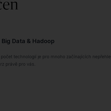
čen
t Big Data & Hadoop
ucí počet technologií je pro mnoho začínajících nepře
urz právě pro vás.