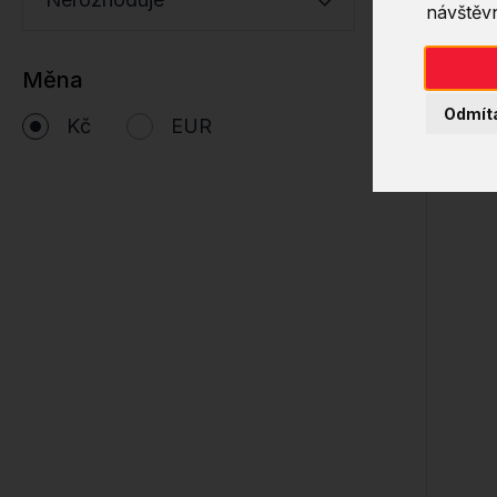
návštěvn
Měna
Odmít
Kč
EUR