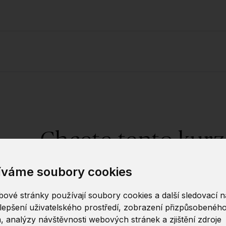
Chcete tento kurz
íváme soubory cookies
Dejte nám v
ové stránky používají soubory cookies a další sledovací ná
lepšení uživatelského prostředí, zobrazení přizpůsobenéh
Tento kurz lze uspořádat na míru – ať už jako i
, analýzy návštěvnosti webových stránek a zjištění zdroje