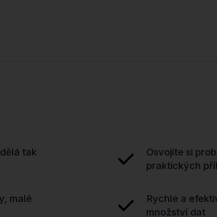
 dělá tak
Osvojíte si pr
praktických př
y, malé
Rychle a efekt
množství dat