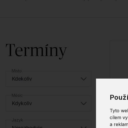
Termíny
Místo
Kdekoliv
Měsíc
Použ
Kdykoliv
Tyto web
cílem vy
Jazyk
a reklam
Nerozhoduje