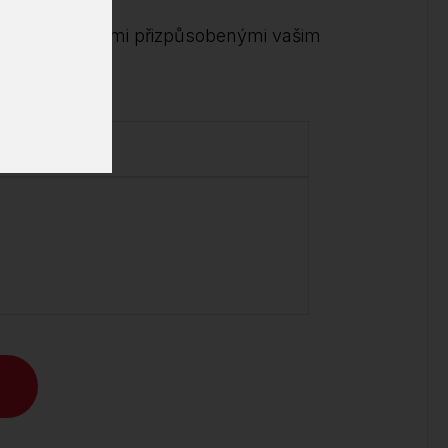
me s možnostmi přizpůsobenými vašim
.