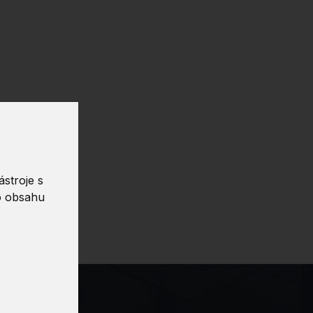
stroje s
o obsahu