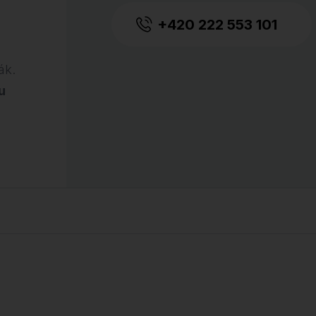
+420 222 553 101
ák.
u