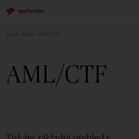
Úvod
Kurzy
AML/CTF
AML/CTF
Získáte základní přehled v