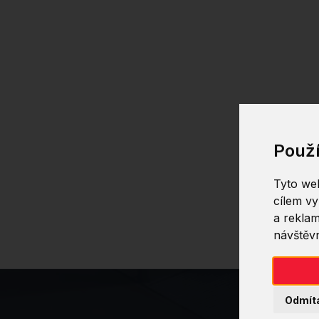
Použ
Tyto web
cílem vy
a reklam
návštěvn
Odmít