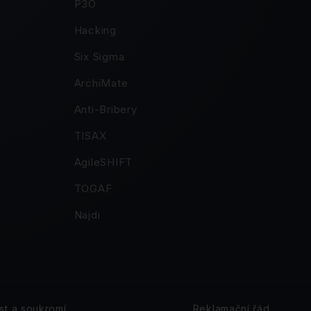
P3O
Hacking
Six Sigma
ArchiMate
Anti-Bribery
TISAX
AgileSHIFT
TOGAF
Najdi
t a soukromí
Reklamační řád