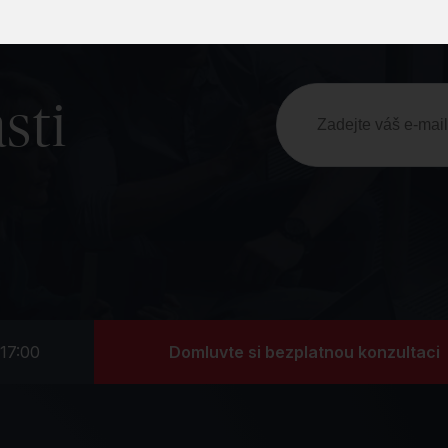
sti
Domluvte si bezplatnou konzultaci
17:00