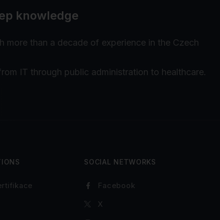
deep knowledge
th more than a decade of experience in the Czech
from IT through public administration to healthcare.
TIONS
SOCIAL NETWORKS
rtifikace
Facebook
X