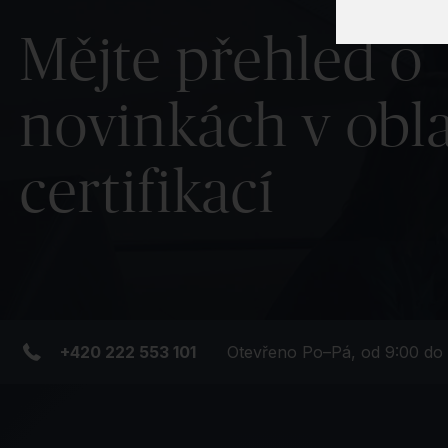
Mějte přehled o
novinkách v obla
certifikací
+420 222 553 101
Otevřeno Po–Pá, od 9:00 do 