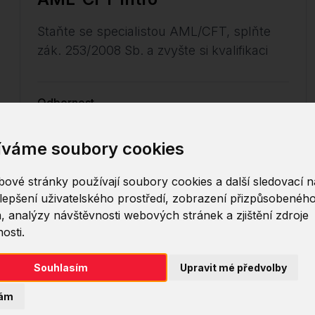
Staňte se specialistou AML/CFT, splňte
zák. 253/2008 Sb. a zvyšte si kvalifikaci
Odbornost
íváme soubory cookies
ové stránky používají soubory cookies a další sledovací ná
lepšení uživatelského prostředí, zobrazení přizpůsobenéh
, analýzy návštěvnosti webových stránek a zjištění zdroje
osti.
Souhlasím
Upravit mé předvolby
ám