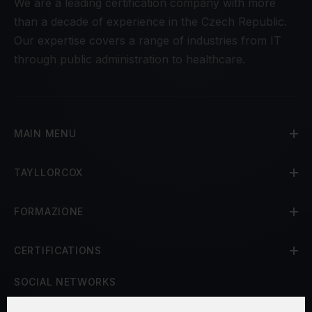
We are a leading certification company with more
than a decade of experience in the Czech Republic.
Our expertise covers a range of industries from IT
through public administration to healthcare.
MAIN MENU
TAYLLORCOX
FORMAZIONE
CERTIFICATIONS
SOCIAL NETWORKS