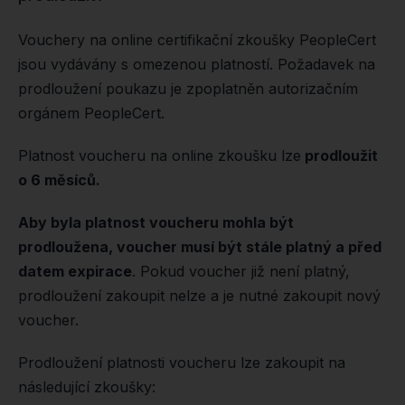
Vouchery na online certifikační zkoušky PeopleCert
jsou vydávány s omezenou platností. Požadavek na
prodloužení poukazu je zpoplatněn autorizačním
orgánem PeopleCert.
Platnost voucheru na online zkoušku lze
prodloužit
o 6 měsíců.
Aby byla platnost voucheru mohla být
prodloužena, voucher musí být stále platný a před
datem expirace
. Pokud voucher již není platný,
prodloužení zakoupit nelze a je nutné zakoupit nový
voucher.
Prodloužení platnosti voucheru lze zakoupit na
následující zkoušky: