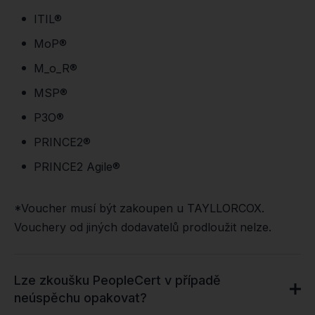
ITIL
®
MoP
®
M_o_R
®
MSP
®
P3O
®
PRINCE2
®
PRINCE2 Agile
®
*Voucher musí být zakoupen u TAYLLORCOX.
Vouchery od jiných dodavatelů prodloužit nelze.
Lze zkoušku PeopleCert v případě
neúspěchu opakovat?