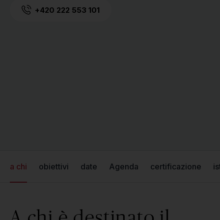
+420 222 553 101
a chi
obiettivi
date
Agenda
certificazione
is
A chi è destinato il