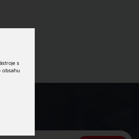
stroje s
o obsahu