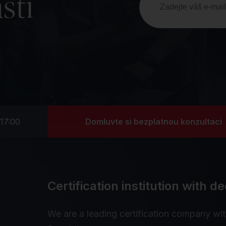
sti
Domluvte si bezplatnou konzultaci
17:00
Certification institution with 
We are a leading certification company wi