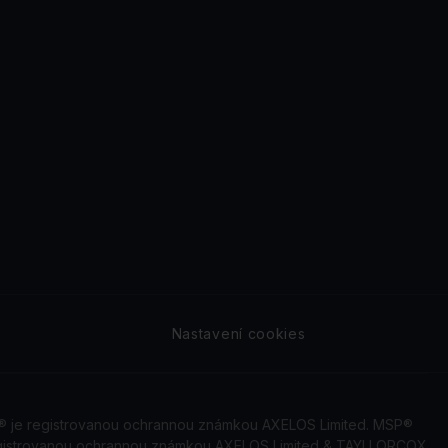
Nastavení cookies
2® je registrovanou ochrannou známkou AXELOS Limited. MSP®
registrovanou ochrannou známkou AXELOS Limited & TAYLLORCOX