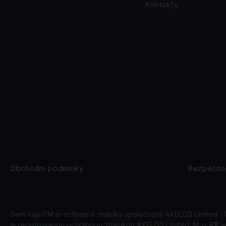
Kontakty
Obchodní podmínky
Bezpečnos
Swirl logoTM je ochranná známka společnosti AXELOS Limited. 
je registrovanou ochrannou známkou AXELOS Limited. M_o_R® j