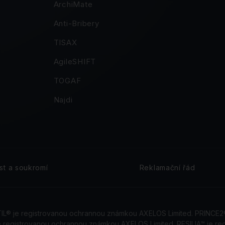
ArchiMate
Anti-Bribery
TISAX
AgileSHIFT
TOGAF
Najdi
t a soukromí
Reklamační řád
ITIL® je registrovanou ochrannou známkou AXELOS Limited. PRINCE
e registrovanou ochrannou známkou AXELOS Limited. RESILIA™ je 