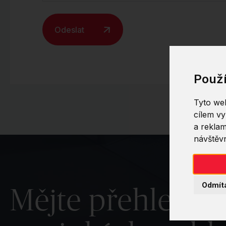
Odeslat
Použ
Tyto web
cílem vy
a reklam
návštěvn
Odmít
Mějte přehled o