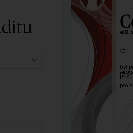
C
ditu
eID,
IČ:
byl 
eIDA
poža
pro n