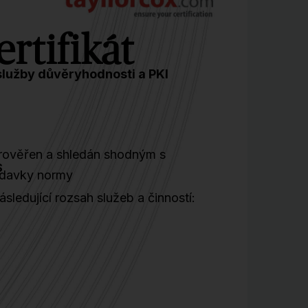
ertifikát
 služby důvěryhodnosti a PKI
prověřen a shledán shodným s
S
davky normy
ásledující rozsah služeb a činností: