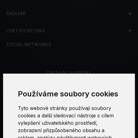
ŠKOLENÍ
CERTIFICATIONS
SOCIAL NETWORKS
Obchodní podmínky
Bezpečnost a soukromí
Používáme soubory cookies
Reklamační řád
Tyto webové stránky používají soubory
cookies a další sledovací nástroje s cílem
Nastavení cookies
vylepšení uživatelského prostředí,
zobrazení přizpůsobeného obsahu a
reklam, analýzy návštěvnosti webových