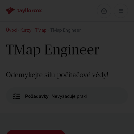
Úvod
Kurzy
TMap
TMap Engineer
TMap Engineer
Odemykejte sílu počítačové vědy!
Požadavky:
Nevyžaduje praxi