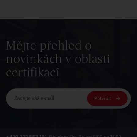
Mějte přehled o
novinkách v oblasti
certifikací
Potvrdit
+420 222 553 101
Otevřeno Po–Pá, od 9:00 do 17:00