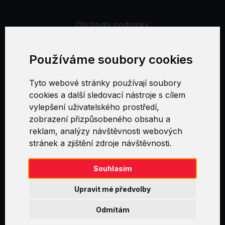
Obchodní podmínky
Bezpečnost a soukromí
Používáme soubory cookies
Reklamační řád
Tyto webové stránky používají soubory
cookies a další sledovací nástroje s cílem
Nastavení cookies
vylepšení uživatelského prostředí,
zobrazení přizpůsobeného obsahu a
reklam, analýzy návštěvnosti webových
stránek a zjištění zdroje návštěvnosti.
Swirl logoTM je ochranná známka společnosti AXELOS Limited. ITIL®
je registrovanou ochrannou známkou AXELOS Limited. PRINCE2® je
registrovanou ochrannou známkou AXELOS Limited. MSP® je
Souhlasím
registrovanou ochrannou známkou AXELOS Limited. M_o_R® je
registrovanou ochrannou známkou AXELOS Limited. RESILIA™ je
Upravit mé předvolby
registrovanou ochrannou známkou AXELOS Limited & TAYLLORCOX
is Licensed Affiliate Partner of IT Preneurs. AXELOS® is a registered
Odmítám
trade mark of AXELOS Limited. Copyright© AXELOS Limited 2009.
Copyright© AXELOS Limited 2017.