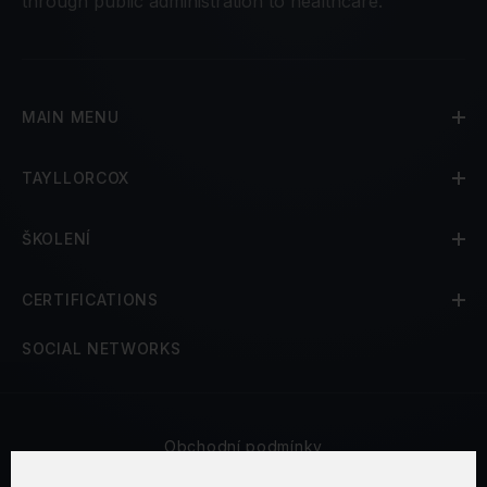
through public administration to healthcare.
MAIN MENU
TAYLLORCOX
ŠKOLENÍ
CERTIFICATIONS
SOCIAL NETWORKS
Obchodní podmínky