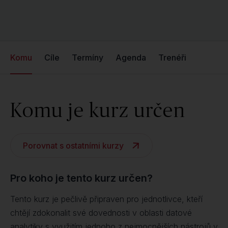
Komu
Cíle
Termíny
Agenda
Trenéři
Komu je kurz určen
Porovnat s ostatními kurzy
Pro koho je tento kurz určen?
Tento kurz je pečlivě připraven pro jednotlivce, kteří
chtějí zdokonalit své dovednosti v oblasti datové
analytiky s využitím jednoho z nejmocnějších nástrojů v