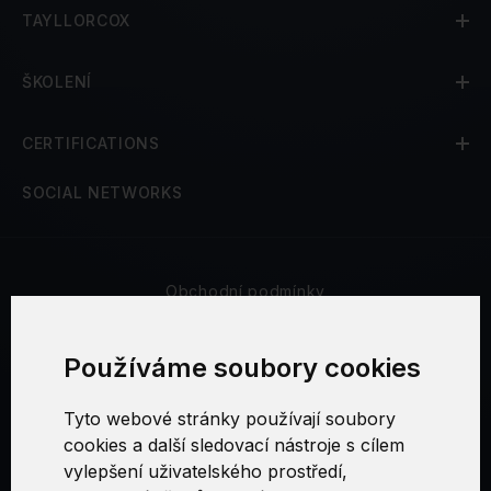
TAYLLORCOX
ŠKOLENÍ
CERTIFICATIONS
SOCIAL NETWORKS
Obchodní podmínky
Bezpečnost a soukromí
Používáme soubory cookies
Reklamační řád
Tyto webové stránky používají soubory
cookies a další sledovací nástroje s cílem
Nastavení cookies
vylepšení uživatelského prostředí,