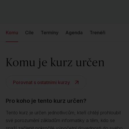
Komu
Cíle
Termíny
Agenda
Trenéři
Komu je kurz určen
Porovnat s ostatními kurzy
Pro koho je tento kurz určen?
Tento kurz je určen jednotlivcům, kteří chtějí prohloubit
své porozumění základům informatiky a těm, kdo se
snaží začlenit pokročilé výpočetní dovednosti do svého