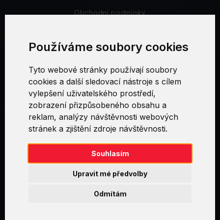
Obchodní podmínky
Bezpečnost a soukromí
Používáme soubory cookies
Reklamační řád
Tyto webové stránky používají soubory
cookies a další sledovací nástroje s cílem
Nastavení cookies
vylepšení uživatelského prostředí,
zobrazení přizpůsobeného obsahu a
reklam, analýzy návštěvnosti webových
stránek a zjištění zdroje návštěvnosti.
Swirl logoTM je ochranná známka společnosti AXELOS Limited. ITIL®
je registrovanou ochrannou známkou AXELOS Limited. PRINCE2® je
registrovanou ochrannou známkou AXELOS Limited. MSP® je
Souhlasím
registrovanou ochrannou známkou AXELOS Limited. M_o_R® je
registrovanou ochrannou známkou AXELOS Limited. RESILIA™ je
Upravit mé předvolby
registrovanou ochrannou známkou AXELOS Limited & TAYLLORCOX
is Licensed Affiliate Partner of IT Preneurs. AXELOS® is a registered
Odmítám
trade mark of AXELOS Limited. Copyright© AXELOS Limited 2009.
Copyright© AXELOS Limited 2017.