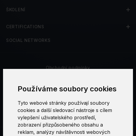
ŠKOLENÍ
CERTIFICATIONS
SOCIAL NETWORKS
Obchodní podmínky
Bezpečnost a soukromí
Používáme soubory cookies
Reklamační řád
Tyto webové stránky používají soubory
cookies a další sledovací nástroje s cílem
Nastavení cookies
vylepšení uživatelského prostředí,
zobrazení přizpůsobeného obsahu a
reklam, analýzy návštěvnosti webových