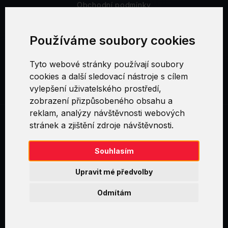
Obchodní podmínky
Bezpečnost a soukromí
Používáme soubory cookies
Reklamační řád
Tyto webové stránky používají soubory
cookies a další sledovací nástroje s cílem
Nastavení cookies
vylepšení uživatelského prostředí,
zobrazení přizpůsobeného obsahu a
reklam, analýzy návštěvnosti webových
stránek a zjištění zdroje návštěvnosti.
Swirl logoTM je ochranná známka společnosti AXELOS Limited. ITIL®
je registrovanou ochrannou známkou AXELOS Limited. PRINCE2® je
registrovanou ochrannou známkou AXELOS Limited. MSP® je
Souhlasím
registrovanou ochrannou známkou AXELOS Limited. M_o_R® je
registrovanou ochrannou známkou AXELOS Limited. RESILIA™ je
Upravit mé předvolby
registrovanou ochrannou známkou AXELOS Limited & TAYLLORCOX
is Licensed Affiliate Partner of IT Preneurs. AXELOS® is a registered
Odmítám
trade mark of AXELOS Limited. Copyright© AXELOS Limited 2009.
Copyright© AXELOS Limited 2017.