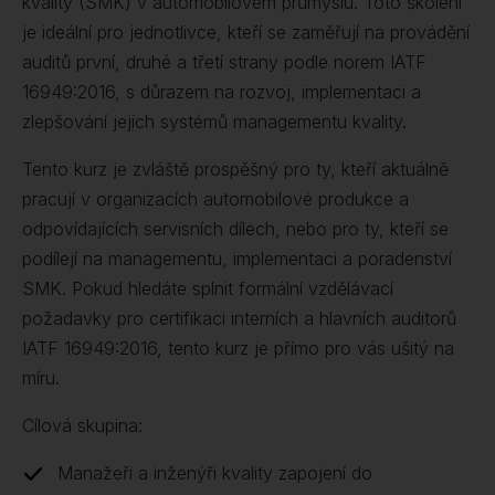
kvality (SMK) v automobilovém průmyslu. Toto školení
je ideální pro jednotlivce, kteří se zaměřují na provádění
auditů první, druhé a třetí strany podle norem IATF
16949:2016, s důrazem na rozvoj, implementaci a
zlepšování jejich systémů managementu kvality.
Tento kurz je zvláště prospěšný pro ty, kteří aktuálně
pracují v organizacích automobilové produkce a
odpovídajících servisních dílech, nebo pro ty, kteří se
podílejí na managementu, implementaci a poradenství
SMK. Pokud hledáte splnit formální vzdělávací
požadavky pro certifikaci interních a hlavních auditorů
IATF 16949:2016, tento kurz je přímo pro vás ušitý na
míru.
Cílová skupina:
Manažeři a inženýři kvality zapojení do