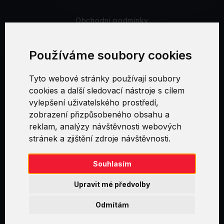
Obchodní podmínky
Bezpečnost a soukromí
Používáme soubory cookies
Reklamační řád
Tyto webové stránky používají soubory
cookies a další sledovací nástroje s cílem
Nastavení cookies
vylepšení uživatelského prostředí,
zobrazení přizpůsobeného obsahu a
reklam, analýzy návštěvnosti webových
stránek a zjištění zdroje návštěvnosti.
Swirl logoTM je ochranná známka společnosti AXELOS Limited. ITIL®
je registrovanou ochrannou známkou AXELOS Limited. PRINCE2® je
registrovanou ochrannou známkou AXELOS Limited. MSP® je
Souhlasím
registrovanou ochrannou známkou AXELOS Limited. M_o_R® je
registrovanou ochrannou známkou AXELOS Limited. RESILIA™ je
Upravit mé předvolby
registrovanou ochrannou známkou AXELOS Limited & TAYLLORCOX
is Licensed Affiliate Partner of IT Preneurs. AXELOS® is a registered
Odmítám
trade mark of AXELOS Limited. Copyright© AXELOS Limited 2009.
Copyright© AXELOS Limited 2017.