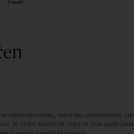
Trenéři
čen
do oblasti informatiky, stejně jako profesionálům, kteří 
ru. Ať už jste začátečník, který se chce naučit zákl
exní znalosti a praktické aplikace.