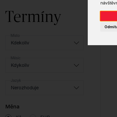
návštěvn
Termíny
Odmít
Místo
Kdekoliv
Měsíc
Kdykoliv
Jazyk
Nerozhoduje
Měna