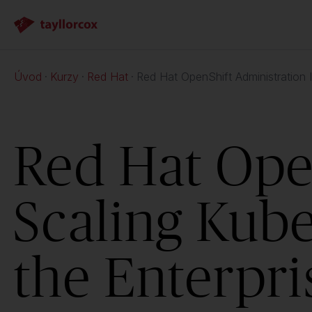
Úvod
Kurzy
Red Hat
Red Hat OpenShift Administration 
Red Hat Open
Scaling Kub
the Enterpr