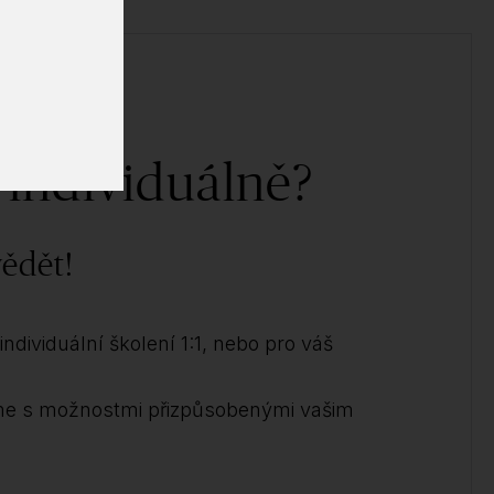
 individuálně?
ědět!
ndividuální školení 1:1, nebo pro váš
me s možnostmi přizpůsobenými vašim
.