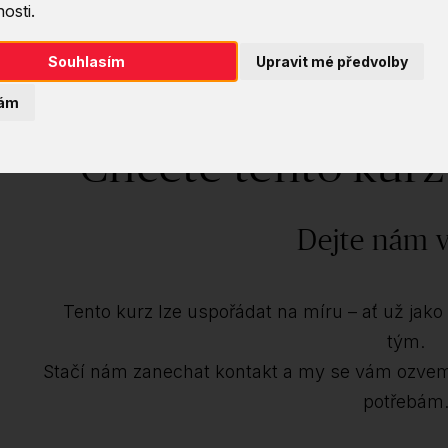
osti.
Souhlasím
Upravit mé předvolby
ám
Chcete tento kurz
Dejte nám v
Tento kurz lze uspořádat na míru – ať už jako i
tým.
Stačí nám zanechat kontakt a my se vám ozve
potřebám