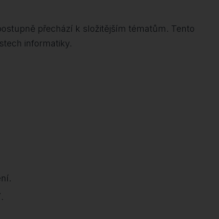
postupně přechází k složitějším tématům. Tento
stech informatiky.
ní.
.