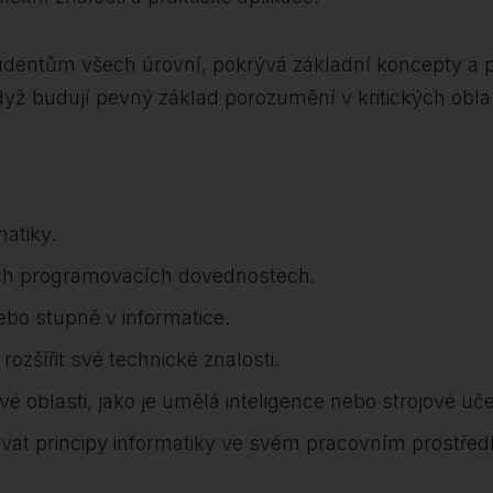
tudentům všech úrovní, pokrývá základní koncepty a 
když budují pevný základ porozumění v kritických obla
matiky.
svých programovacích dovednostech.
ebo stupně v informatice.
 rozšířit své technické znalosti.
é oblasti, jako je umělá inteligence nebo strojové uče
ikovat principy informatiky ve svém pracovním prostředí