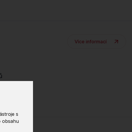
Více informací
ů
ch struktur
stroje s
o obsahu