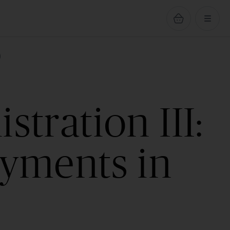
)
tration III:
oyments in