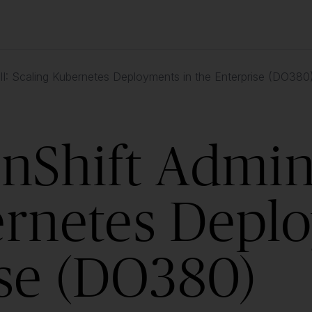
III: Scaling Kubernetes Deployments in the Enterprise (DO380
Shift Adminis
ernetes Depl
ise (DO380)