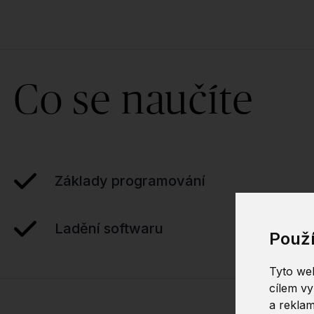
Co se naučíte
Základy programování
Ladění softwaru
Použ
Tyto web
cílem vy
a reklam