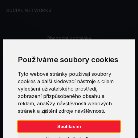
SOCIAL NETWORKS
Obchodní podmínky
Bezpečnost a soukromí
Používáme soubory cookies
Reklamační řád
Tyto webové stránky používají soubory
cookies a další sledovací nástroje s cílem
Nastavení cookies
vylepšení uživatelského prostředí,
zobrazení přizpůsobeného obsahu a
reklam, analýzy návštěvnosti webových
stránek a zjištění zdroje návštěvnosti.
Swirl logoTM je ochranná známka společnosti AXELOS Limited. ITIL®
je registrovanou ochrannou známkou AXELOS Limited. PRINCE2® je
registrovanou ochrannou známkou AXELOS Limited. MSP® je
Souhlasím
registrovanou ochrannou známkou AXELOS Limited. M_o_R® je
registrovanou ochrannou známkou AXELOS Limited. RESILIA™ je