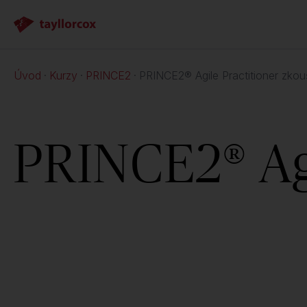
Úvod
Kurzy
PRINCE2
PRINCE2® Agile Practitioner zko
PRINCE2® Ag