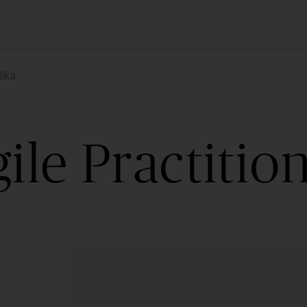
uška
ile Practitio