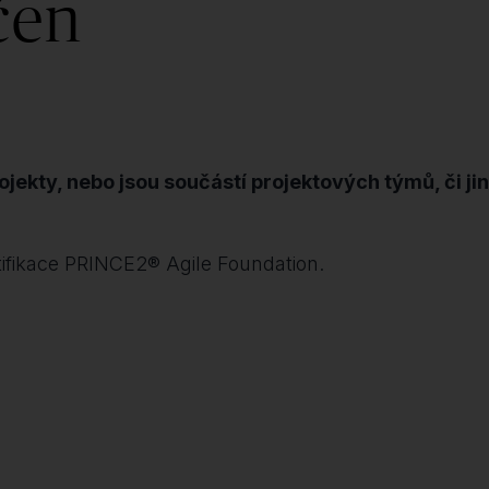
čen
rojekty, nebo jsou součástí projektových týmů, či ji
tifikace PRINCE2® Agile Foundation.