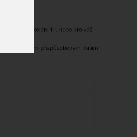
ědět!
ndividuální školení 1:1, nebo pro váš
me s možnostmi přizpůsobenými vašim
.