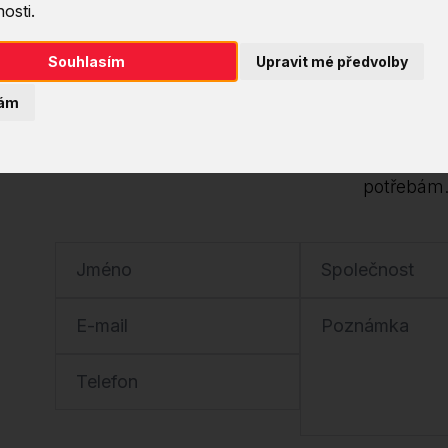
osti.
Dejte nám v
Souhlasím
Upravit mé předvolby
Tento kurz lze uspořádat na míru – ať už jako i
ám
tým.
Stačí nám zanechat kontakt a my se vám ozve
potřebám
Jméno
Společnost
E-mail
Poznámka
Telefon