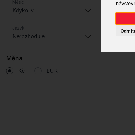
Měsíc
návštěvn
Kdykoliv
Jazyk
Odmít
Nerozhoduje
Měna
Kč
EUR