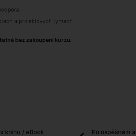
 podpora
ektech a projektových týmech
tatně bez zakoupení kurzu.
ní knihu / eBook
Po úspěšném ab