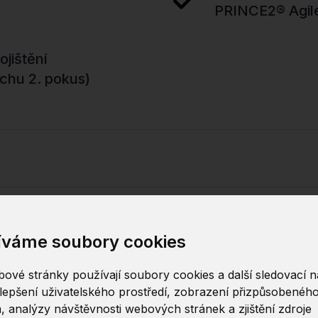
PRINCE2® Agile
ojištění
ěchu 2. pokus)
íváme soubory cookies
Chcete tento kurz
ové stránky používají soubory cookies a další sledovací ná
lepšení uživatelského prostředí, zobrazení přizpůsobenéh
, analýzy návštěvnosti webových stránek a zjištění zdroje