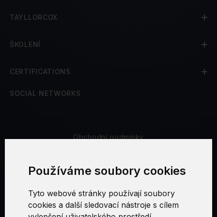
TAYLLORCOX
ŠKOLENÍ
CERTIFICATIONS
SOCIAL NETWORKS
Obchodní podmínky
Bezpečnost a soukromí
Používáme soubory cookies
Reklamační řád
Tyto webové stránky používají soubory
cookies a další sledovací nástroje s cílem
Nastavení cookies
vylepšení uživatelského prostředí,