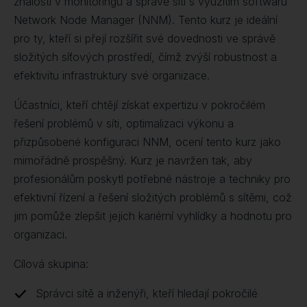
znalosti v monitoringu a správě sítí s využitím softwaru
Network Node Manager (NNM). Tento kurz je ideální
pro ty, kteří si přejí rozšířit své dovednosti ve správě
složitých síťových prostředí, čímž zvýší robustnost a
efektivitu infrastruktury své organizace.
Účastníci, kteří chtějí získat expertizu v pokročilém
řešení problémů v síti, optimalizaci výkonu a
přizpůsobené konfiguraci NNM, ocení tento kurz jako
mimořádně prospěšný. Kurz je navržen tak, aby
profesionálům poskytl potřebné nástroje a techniky pro
efektivní řízení a řešení složitých problémů s sítěmi, což
jim pomůže zlepšit jejich kariérní vyhlídky a hodnotu pro
organizaci.
Cílová skupina:
Správci sítě a inženýři, kteří hledají pokročilé