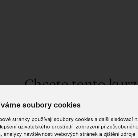
Chcete tento kurz
íváme soubory cookies
Dejte nám v
ové stránky používají soubory cookies a další sledovací ná
lepšení uživatelského prostředí, zobrazení přizpůsobenéh
Tento kurz lze uspořádat na míru – ať už jako i
, analýzy návštěvnosti webových stránek a zjištění zdroje