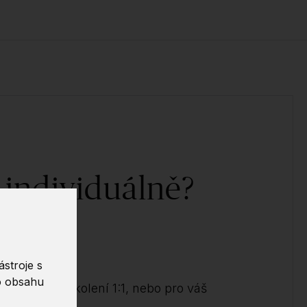
 individuálně?
ědět!
stroje s
o obsahu
ndividuální školení 1:1, nebo pro váš