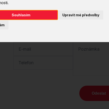
tým.
osti.
Stačí nám zanechat kontakt a my se vám ozve
potřebám
Souhlasím
Upravit mé předvolby
ám
Jméno
Společnost
E-mail
Poznámka
Telefon
Odeslat