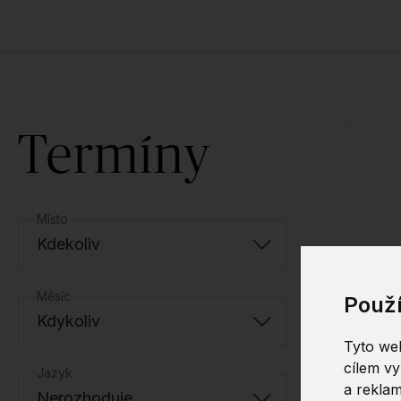
Termíny
Místo
Kdekoliv
Měsíc
Použ
Kdykoliv
Tyto web
cílem vy
Jazyk
a reklam
Nerozhoduje