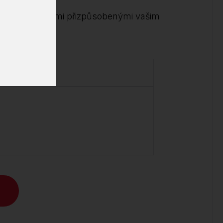
me s možnostmi přizpůsobenými vašim
.