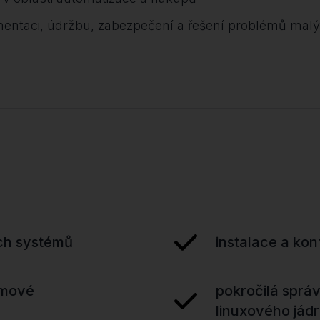
mentaci, údržbu, zabezpečení a řešení problémů malý
ch systémů
instalace a ko
émové
pokročilá správ
linuxového jád