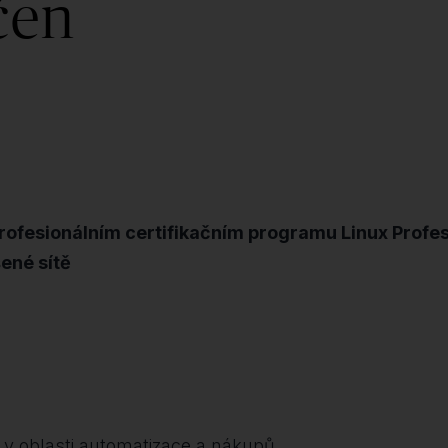
čen
ofesionálním certifikačním programu Linux Professi
ené sítě
 v oblasti automatizace a nákupů