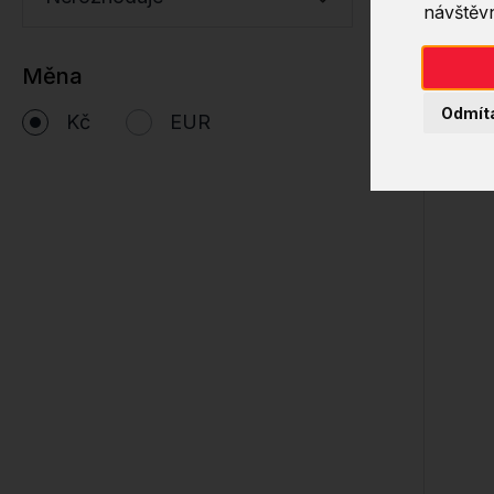
návštěvn
Měna
Odmít
Kč
EUR