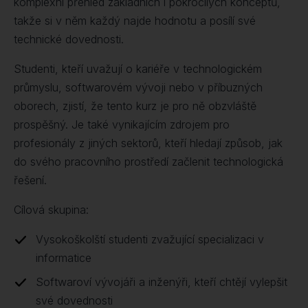
komplexní přehled základních i pokročilých konceptů,
takže si v něm každý najde hodnotu a posílí své
technické dovednosti.
Studenti, kteří uvažují o kariéře v technologickém
průmyslu, softwarovém vývoji nebo v příbuzných
oborech, zjistí, že tento kurz je pro ně obzvláště
prospěšný. Je také vynikajícím zdrojem pro
profesionály z jiných sektorů, kteří hledají způsob, jak
do svého pracovního prostředí začlenit technologická
řešení.
Cílová skupina:
Vysokoškolští studenti zvažující specializaci v
informatice
Softwaroví vývojáři a inženýři, kteří chtějí vylepšit
své dovednosti