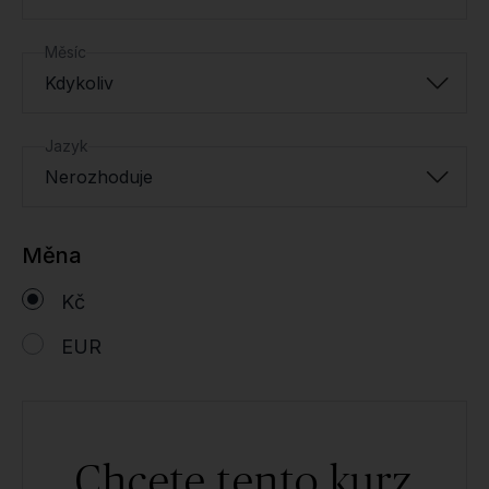
Měsíc
Kdykoliv
Jazyk
Nerozhoduje
Měna
Kč
EUR
Chcete tento kurz