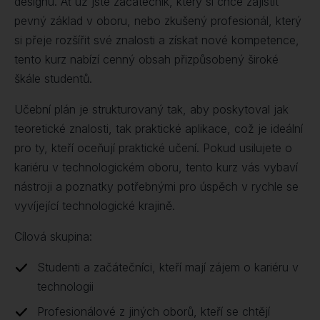
designu. Ať už jste začátečník, který si chce zajistit
pevný základ v oboru, nebo zkušený profesionál, který
si přeje rozšířit své znalosti a získat nové kompetence,
tento kurz nabízí cenný obsah přizpůsobený široké
škále studentů.
Učební plán je strukturovaný tak, aby poskytoval jak
teoretické znalosti, tak praktické aplikace, což je ideální
pro ty, kteří oceňují praktické učení. Pokud usilujete o
kariéru v technologickém oboru, tento kurz vás vybaví
nástroji a poznatky potřebnými pro úspěch v rychle se
vyvíjející technologické krajině.
Cílová skupina:
Studenti a začátečníci, kteří mají zájem o kariéru v
technologii
Profesionálové z jiných oborů, kteří se chtějí