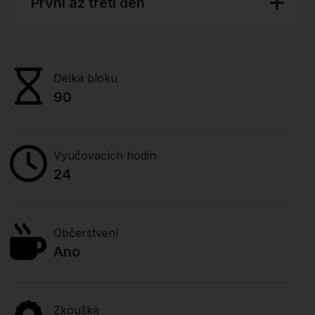
První až třetí den
Délka bloku
90
Vyučovacích hodin
24
Občerstvení
Ano
Zkouška