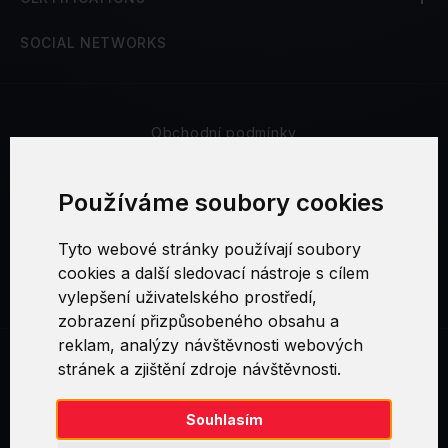
SOCIAL NETWORKS
Obchodní podmínky
Bezpečnost a soukromí
Používáme soubory cookies
Reklamační řád
Tyto webové stránky používají soubory
cookies a další sledovací nástroje s cílem
Nastavení cookies
vylepšení uživatelského prostředí,
zobrazení přizpůsobeného obsahu a
reklam, analýzy návštěvnosti webových
stránek a zjištění zdroje návštěvnosti.
Swirl logoTM je ochranná známka společnosti AXELOS Limited. ITIL®
je registrovanou ochrannou známkou AXELOS Limited. PRINCE2® je
registrovanou ochrannou známkou AXELOS Limited. MSP® je
Souhlasím
registrovanou ochrannou známkou AXELOS Limited. M_o_R® je