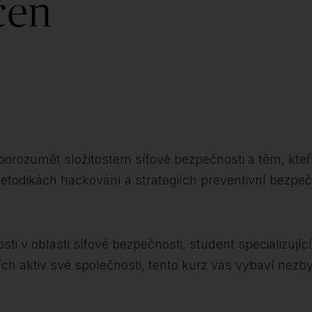
čen
orozumět složitostem síťové bezpečnosti a těm, kteří s
dikách hackování a strategiích preventivní bezpečnosti
alosti v oblasti síťové bezpečnosti, student specializ
álních aktiv své společnosti, tento kurz vás vybaví ne