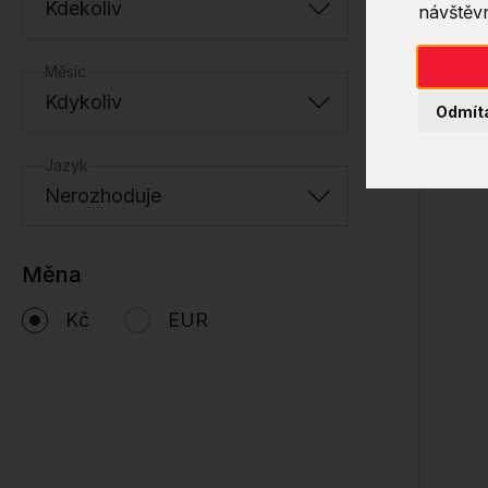
Kdekoliv
návštěvn
Měsíc
Kdykoliv
Odmít
Jazyk
Nerozhoduje
Měna
Kč
EUR