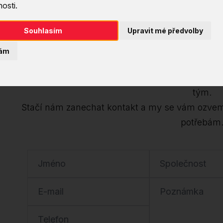
Chcete tento kurz
osti.
Souhlasím
Upravit mé předvolby
Dejte nám v
ám
Tento kurz lze uspořádat na míru – ať už jako i
tým.
Stačí nám zanechat kontakt a my se vám ozve
potřebám
Jméno
Společnost
E-mail
Poznámka
Telefon