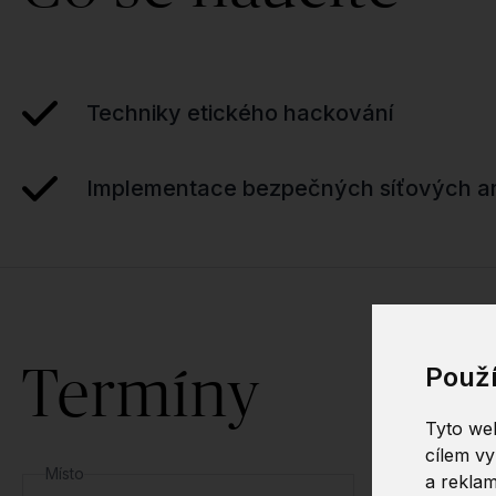
Techniky etického hackování
Implementace bezpečných síťových ar
Termíny
Použ
Tyto web
cílem vy
Místo
a reklam