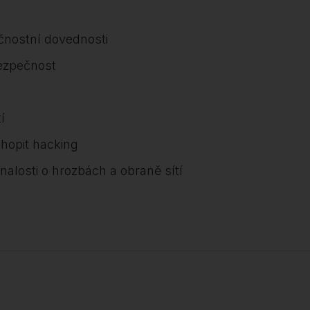
ečnostní dovednosti
bezpečnost
í
chopit hacking
nalosti o hrozbách a obraně sítí