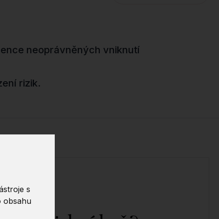
vence neoprávněných vniknutí
ení rizik.
stroje s
o obsahu