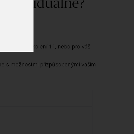
 individuálně?
ědět!
ndividuální školení 1:1, nebo pro váš
me s možnostmi přizpůsobenými vašim
.