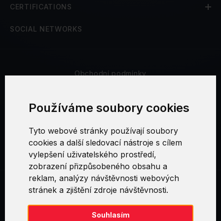
CERTIFICATIONS
SOCIAL NETWORKS
Obchodní podmínky
Bezpečnost a soukromí
Používáme soubory cookies
Reklamační řád
Tyto webové stránky používají soubory
cookies a další sledovací nástroje s cílem
Nastavení cookies
vylepšení uživatelského prostředí,
zobrazení přizpůsobeného obsahu a
reklam, analýzy návštěvnosti webových
stránek a zjištění zdroje návštěvnosti.
Swirl logoTM je ochranná známka společnosti AXELOS Limited. ITIL®
je registrovanou ochrannou známkou AXELOS Limited. PRINCE2® je
registrovanou ochrannou známkou AXELOS Limited. MSP® je
Souhlasím