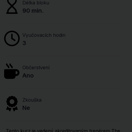
Délka bloku
90 min.
Vyučovacích hodin
3
Občerstvení
Ano
Zkouška
Ne
Tento kurz je vedený akreditovaným trenérem The