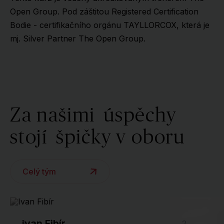
Open Group. Pod záštitou Registered Certification
Bodie - certifikačního orgánu TAYLLORCOX, která je
mj. Silver Partner The Open Group.
Za našimi
úspěchy
stojí
špičky v oboru
Celý tým
Ivan Fibír
1
2