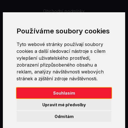
Obchodní podmínky
Bezpečnost a soukromí
Používáme soubory cookies
Reklamační řád
Tyto webové stránky používají soubory
cookies a další sledovací nástroje s cílem
Nastavení cookies
vylepšení uživatelského prostředí,
zobrazení přizpůsobeného obsahu a
reklam, analýzy návštěvnosti webových
stránek a zjištění zdroje návštěvnosti.
Swirl logoTM je ochranná známka společnosti AXELOS Limited. ITIL®
je registrovanou ochrannou známkou AXELOS Limited. PRINCE2® je
registrovanou ochrannou známkou AXELOS Limited. MSP® je
Souhlasím
registrovanou ochrannou známkou AXELOS Limited. M_o_R® je
registrovanou ochrannou známkou AXELOS Limited. RESILIA™ je
Upravit mé předvolby
registrovanou ochrannou známkou AXELOS Limited & TAYLLORCOX
is Licensed Affiliate Partner of IT Preneurs. AXELOS® is a registered
Odmítám
trade mark of AXELOS Limited. Copyright© AXELOS Limited 2009.
Copyright© AXELOS Limited 2017.