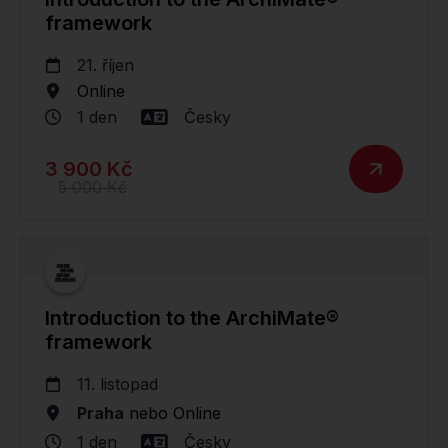
framework
21. říjen
Online
1 den
Česky
3 900 Kč
5 000 Kč
Introduction to the ArchiMate®
framework
11. listopad
Praha
nebo
Online
1 den
Česky