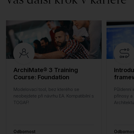
ArchiMate® 3 Training
Introd
Course: Foundation
frame
Modelovací tool, bez kterého se
Půldenní 
neobejdete při návrhu EA. Kompatibilní s
přínosy a 
TOGAF!
Architekt
Odbornost
Odbornos