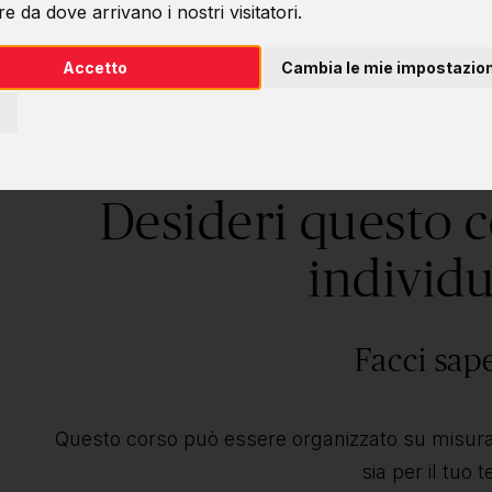
e da dove arrivano i nostri visitatori.
Accetto
Cambia le mie impostazion
Desideri questo 
individu
Facci sap
Questo corso può essere organizzato su misura 
sia per il tuo 