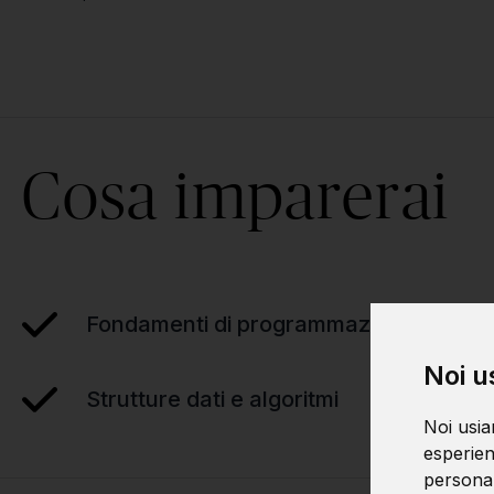
Cosa imparerai
Fondamenti di programmazione
Noi u
Strutture dati e algoritmi
Noi usia
esperien
personali