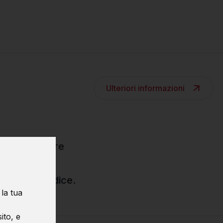
Ulteriori informazioni
luppo software
ting del codice.
 la tua
ito, e