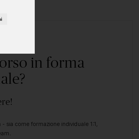
i
corso in forma
ale?
ere!
- sia come formazione individuale 1:1,
team.