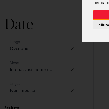
per capir
Date
Rifiuto
Luogo
Ovunque
Mese
In qualsiasi momento
Lingua
Non importa
Valuta