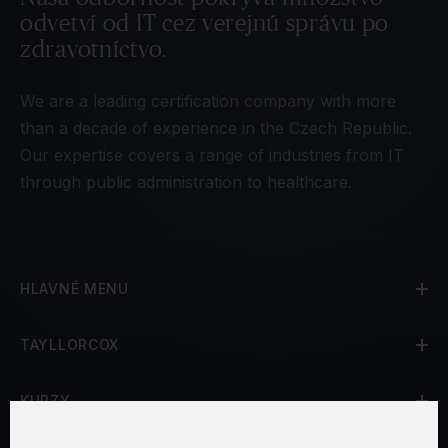
odvetví od IT cez verejnú správu po
zdravotníctvo.
We are a leading certification company with more
than a decade of experience in the Czech Republic.
Our expertise covers a range of industries from IT
through public administration to healthcare.
HLAVNÉ MENU
TAYLLORCOX
KURZY