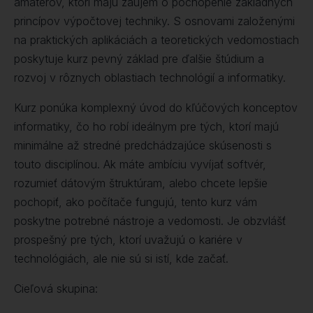
amatérov, ktorí majú záujem o pochopenie základných
princípov výpočtovej techniky. S osnovami založenými
na praktických aplikáciách a teoretických vedomostiach
poskytuje kurz pevný základ pre ďalšie štúdium a
rozvoj v rôznych oblastiach technológií a informatiky.
Kurz ponúka komplexný úvod do kľúčových konceptov
informatiky, čo ho robí ideálnym pre tých, ktorí majú
minimálne až stredné predchádzajúce skúsenosti s
touto disciplínou. Ak máte ambíciu vyvíjať softvér,
rozumieť dátovým štruktúram, alebo chcete lepšie
pochopiť, ako počítače fungujú, tento kurz vám
poskytne potrebné nástroje a vedomosti. Je obzvlášť
prospešný pre tých, ktorí uvažujú o kariére v
technológiách, ale nie sú si istí, kde začať.
Cieľová skupina: