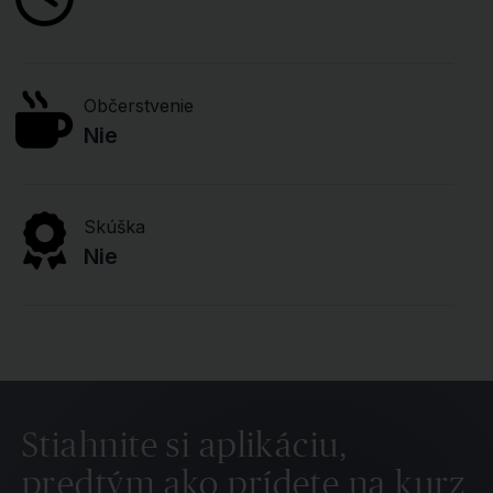
Občerstvenie
Nie
Skúška
Nie
Stiahnite si aplikáciu,
predtým ako prídete na kurz