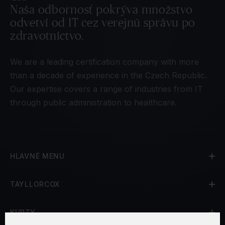
Naša odbornosť pokrýva množstvo
odvetví od IT cez verejnú správu po
zdravotníctvo.
We are a leading certification company with more
than a decade of experience in the Czech Republic.
Our expertise covers a range of industries from IT
through public administration to healthcare.
HLAVNÉ MENU
TAYLLORCOX
KURZY