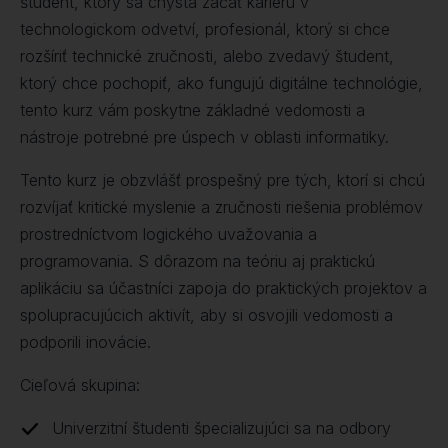
študent, ktorý sa chystá začať kariéru v
technologickom odvetví, profesionál, ktorý si chce
rozšíriť technické zručnosti, alebo zvedavý študent,
ktorý chce pochopiť, ako fungujú digitálne technológie,
tento kurz vám poskytne základné vedomosti a
nástroje potrebné pre úspech v oblasti informatiky.
Tento kurz je obzvlášť prospešný pre tých, ktorí si chcú
rozvíjať kritické myslenie a zručnosti riešenia problémov
prostredníctvom logického uvažovania a
programovania. S dôrazom na teóriu aj praktickú
aplikáciu sa účastníci zapoja do praktických projektov a
spolupracujúcich aktivít, aby si osvojili vedomosti a
podporili inovácie.
Cieľová skupina:
Univerzitní študenti špecializujúci sa na odbory