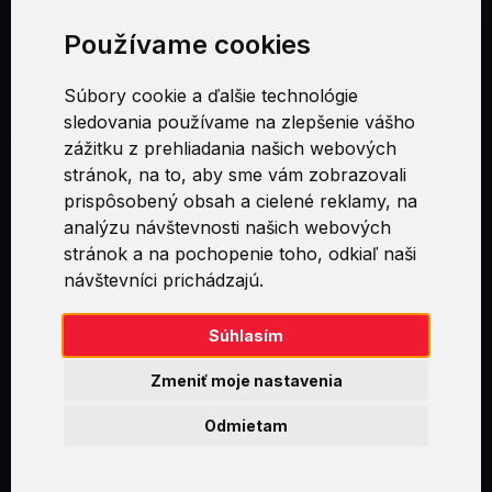
CERTIFIKÁCIE
Používame cookies
SOCIÁLNE SIETE
Súbory cookie a ďalšie technológie
sledovania používame na zlepšenie vášho
zážitku z prehliadania našich webových
stránok, na to, aby sme vám zobrazovali
Red Hat OpenShift Installation Lab (DO322)
prispôsobený obsah a cielené reklamy, na
analýzu návštevnosti našich webových
stránok a na pochopenie toho, odkiaľ naši
návštevníci prichádzajú.
Swirl logoTM je ochranná známka společnosti AXELOS Limited. ITIL®
je registrovanou ochrannou známkou AXELOS Limited. PRINCE2® je
registrovanou ochrannou známkou AXELOS Limited. MSP® je
Súhlasím
registrovanou ochrannou známkou AXELOS Limited. M_o_R® je
registrovanou ochrannou známkou AXELOS Limited. RESILIA™ je
Zmeniť moje nastavenia
registrovanou ochrannou známkou AXELOS Limited & TAYLLORCOX
is Licensed Affiliate Partner of IT Preneurs. AXELOS® is a registered
Odmietam
trade mark of AXELOS Limited. Copyright© AXELOS Limited 2009.
Copyright© AXELOS Limited 2017.