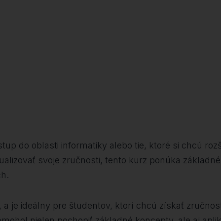
up do oblasti informatiky alebo tie, ktoré si chcú rozš
tualizovať svoje zručnosti, tento kurz ponúka základ
ch.
, a je ideálny pre študentov, ktorí chcú získať zručnos
ohol nielen pochopiť základné koncepty, ale aj aplik