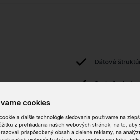
Dátové štruktú
Techniky laden
ívame cookies
ookie a ďalšie technológie sledovania používame na zlepš
žitku z prehliadania našich webových stránok, na to, aby
razovali prispôsobený obsah a cielené reklamy, na analýz
osti našich webových stránok a na pochopenie toho, odkia