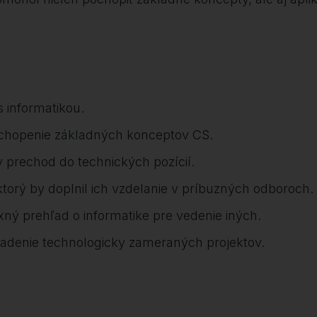
 informatikou.
 pochopenie základných konceptov CS.
ny prechod do technických pozícií.
ktorý by doplnil ich vzdelanie v príbuzných odboroch.
exný prehľad o informatike pre vedenie iných.
riadenie technologicky zameraných projektov.