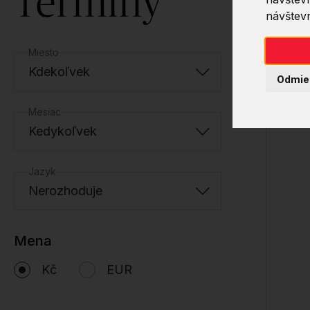
Termíny
návštevn
Miesto
Kdekoľvek
Odmie
Mesiac
Kedykoľvek
Jazyk
Nerozhoduje
Mena
Kč
EUR