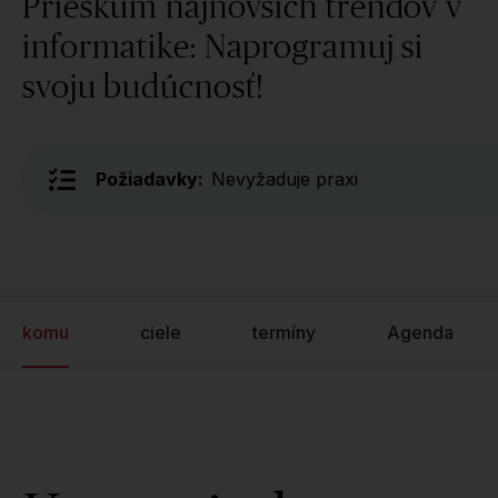
Prieskum najnovších trendov v
informatike: Naprogramuj si
svoju budúcnosť!
Požiadavky:
Nevyžaduje praxi
komu
ciele
termíny
Agenda