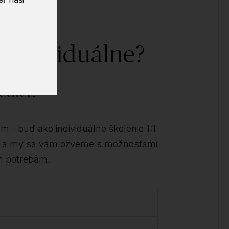
 individuálne?
edieť!
 - buď ako individuálne školenie 1:1
kt a my sa vám ozveme s možnosťami
m potrebám.