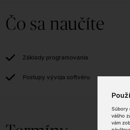
Čo sa naučíte
Základy programovania
Postupy vývoja softvéru
Použ
Súbory c
vášho zá
vám zob
návštevn