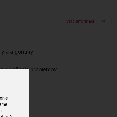
Viac informácií
ry a algoritmy
ia a riešenia problémov
enie
 sme
u
ľ naši