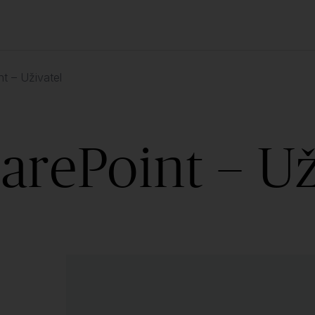
t – Uživatel
arePoint – Už