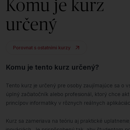
Komu je kurz
určený
Porovnat s ostatními kurzy
Komu je tento kurz určený?
Tento kurz je určený pre osoby zaujímajúce sa o vst
úplný začiatočník alebo profesionál, ktorý chce ak
princípov informatiky v rôznych reálnych aplikáciá
Kurz sa zameriava na teóriu aj praktické uplatnenie
inováciách. Je prispôsobený tak, aby študentom pom