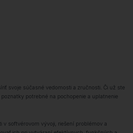
íriť svoje súčasné vedomosti a zručnosti. Či už ste
né poznatky potrebné na pochopenie a uplatnenie
ti v softvérovom vývoji, riešení problémov a
ovať ich pri vytváraní efektívnych, funkčných a