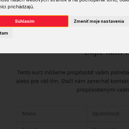
íci prichádzajú.
Súhlasím
Zmeniť moje nastavenia
Chcete tento kurz
tam
Dajte nám v
Tento kurz môžeme prispôsobiť vašim potrebám
alebo pre váš tím. Stačí nám zanechať konta
prispôsobenými vaši
Meno
Spoločnosť