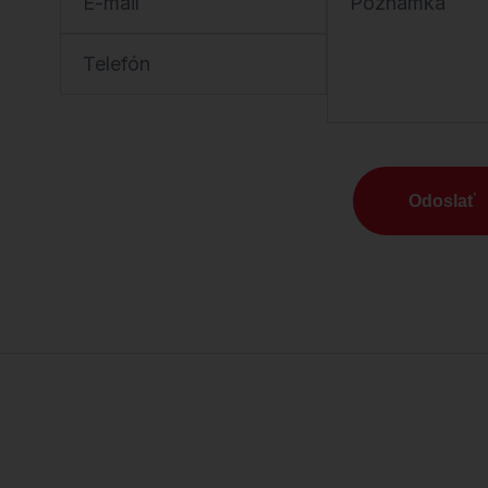
E-mail
Poznámka
Telefón
Odoslať