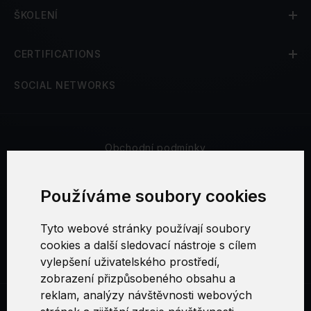
ŠKOLENÍ
CERTIFICATIONS
SOCIAL NETWORKS
Obchodní podmínky
Bezpečnost a soukromí
Používáme soubory cookies
Reklamační řád
Tyto webové stránky používají soubory
cookies a další sledovací nástroje s cílem
Nastavení cookies
vylepšení uživatelského prostředí,
zobrazení přizpůsobeného obsahu a
reklam, analýzy návštěvnosti webových