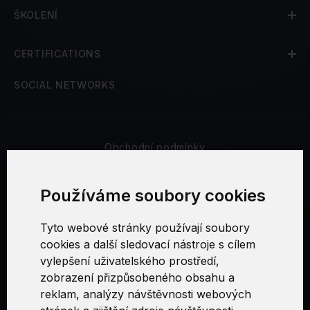
ŠKOLENÍ
CERTIFICATIONS
SOCIAL NETWORKS
Obchodní podmínky
Bezpečnost a soukromí
Používáme soubory cookies
Reklamační řád
Tyto webové stránky používají soubory
cookies a další sledovací nástroje s cílem
Nastavení cookies
vylepšení uživatelského prostředí,
zobrazení přizpůsobeného obsahu a
reklam, analýzy návštěvnosti webových