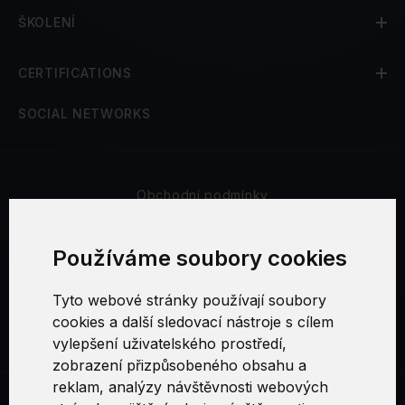
ŠKOLENÍ
CERTIFICATIONS
SOCIAL NETWORKS
Obchodní podmínky
Bezpečnost a soukromí
Používáme soubory cookies
Reklamační řád
Tyto webové stránky používají soubory
cookies a další sledovací nástroje s cílem
Nastavení cookies
vylepšení uživatelského prostředí,
zobrazení přizpůsobeného obsahu a
reklam, analýzy návštěvnosti webových