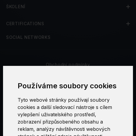
ŠKOLENÍ
CERTIFICATIONS
SOCIAL NETWORKS
Obchodní podmínky
Bezpečnost a soukromí
Používáme soubory cookies
Reklamační řád
Tyto webové stránky používají soubory
cookies a další sledovací nástroje s cílem
Nastavení cookies
vylepšení uživatelského prostředí,
zobrazení přizpůsobeného obsahu a
reklam, analýzy návštěvnosti webových