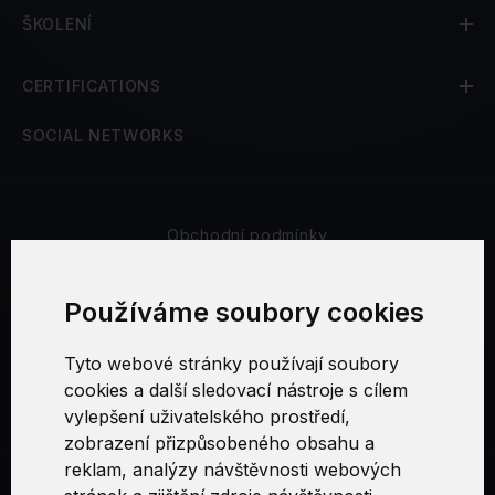
ŠKOLENÍ
CERTIFICATIONS
SOCIAL NETWORKS
Obchodní podmínky
Bezpečnost a soukromí
Používáme soubory cookies
Reklamační řád
Tyto webové stránky používají soubory
cookies a další sledovací nástroje s cílem
Nastavení cookies
vylepšení uživatelského prostředí,
zobrazení přizpůsobeného obsahu a
reklam, analýzy návštěvnosti webových