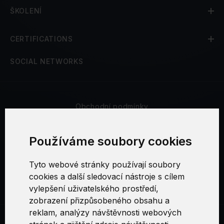
ŠKOLENÍ
CERTIFICATIONS
SOCIAL NETWORKS
Obchodní podmínky
Bezpečnost a soukromí
Používáme soubory cookies
Reklamační řád
Tyto webové stránky používají soubory
cookies a další sledovací nástroje s cílem
Nastavení cookies
vylepšení uživatelského prostředí,
zobrazení přizpůsobeného obsahu a
reklam, analýzy návštěvnosti webových