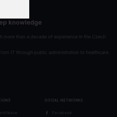
deep knowledge
th more than a decade of experience in the Czech
from IT through public administration to healthcare.
TIONS
SOCIAL NETWORKS
rtifikace
Facebook