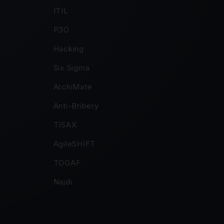
ITIL
P3O
Hacking
Six Sigma
ArchiMate
Anti-Bribery
TISAX
AgileSHIFT
TOGAF
Najdi