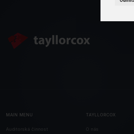
Odmít
MAIN MENU
TAYLLORCOX
Auditorská činnost
O nás