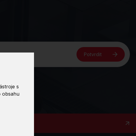
Potvrdit
stroje s
o obsahu