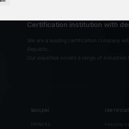
ám
Certification institution with 
We are a leading certification company wi
Republic.
Our expertise covers a range of industries 
ŠKOLENÍ
CERTIFICA
PRINCE2
Všechny ce