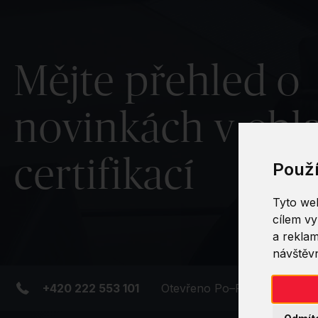
Mějte přehled o
novinkách v obla
certifikací
Použ
Tyto web
cílem vy
a reklam
návštěvn
+420 222 553 101
Otevřeno Po–Pá, od 9:00 do 