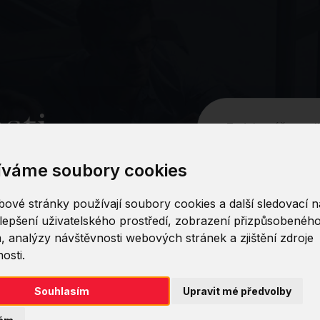
sti
íváme soubory cookies
ové stránky používají soubory cookies a další sledovací ná
lepšení uživatelského prostředí, zobrazení přizpůsobenéh
, analýzy návštěvnosti webových stránek a zjištění zdroje
osti.
Domluvte si bezplatnou konzultaci
17:00
Souhlasím
Upravit mé předvolby