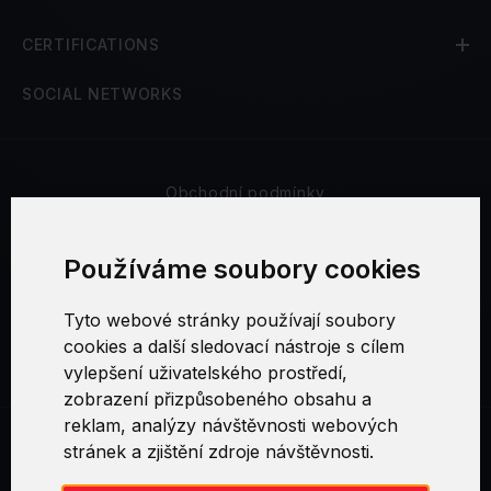
CERTIFICATIONS
SOCIAL NETWORKS
Obchodní podmínky
Bezpečnost a soukromí
Používáme soubory cookies
Reklamační řád
Tyto webové stránky používají soubory
cookies a další sledovací nástroje s cílem
Nastavení cookies
vylepšení uživatelského prostředí,
zobrazení přizpůsobeného obsahu a
reklam, analýzy návštěvnosti webových
stránek a zjištění zdroje návštěvnosti.
Swirl logoTM je ochranná známka společnosti AXELOS Limited. ITIL®
je registrovanou ochrannou známkou AXELOS Limited. PRINCE2® je