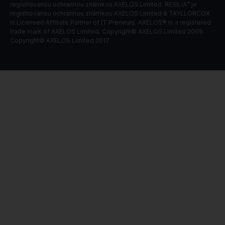
registrovanou ochrannou známkou AXELOS Limited. RESILIA™ je
registrovanou ochrannou známkou AXELOS Limited & TAYLLORCOX
is Licensed Affiliate Partner of IT Preneurs. AXELOS® is a registered
trade mark of AXELOS Limited. Copyright© AXELOS Limited 2009.
Copyright© AXELOS Limited 2017.