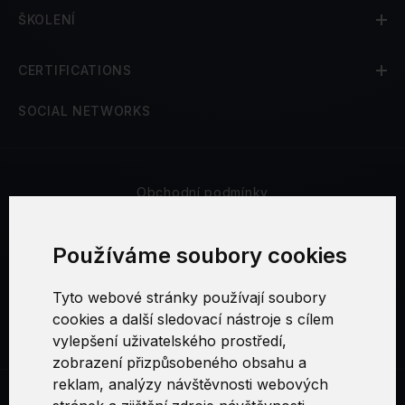
ŠKOLENÍ
CERTIFICATIONS
SOCIAL NETWORKS
Obchodní podmínky
Bezpečnost a soukromí
Používáme soubory cookies
Reklamační řád
Tyto webové stránky používají soubory
cookies a další sledovací nástroje s cílem
Nastavení cookies
vylepšení uživatelského prostředí,
zobrazení přizpůsobeného obsahu a
reklam, analýzy návštěvnosti webových